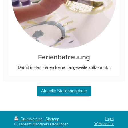
Ferienbetreuung
Damit in den
Ferien
keine Langeweile aufkommt...
Aktuelle Stellenangebote
Login
Druckversion
|
Sitemap
Webansicht
© Tagesmütterverein Denzlingen