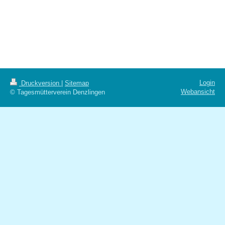
Login
Druckversion
|
Sitemap
Webansicht
© Tagesmütterverein Denzlingen